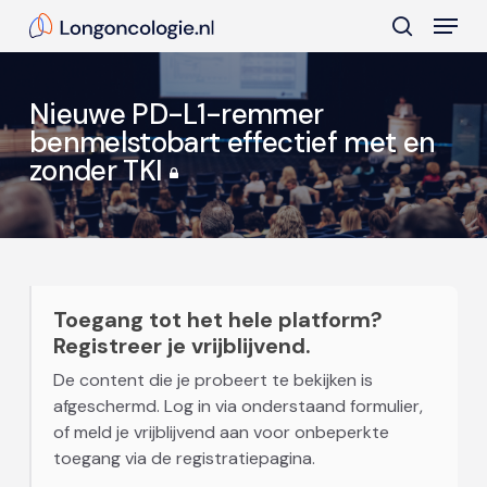
Skip
Menu
to
search
main
Close
content
Menu
Nieuwe PD-L1-remmer
benmelstobart effectief met en
zonder TKI
Toegang tot het hele platform?
Registreer je vrijblijvend.
De content die je probeert te bekijken is
afgeschermd. Log in via onderstaand formulier,
of meld je vrijblijvend aan voor onbeperkte
toegang via de registratiepagina.