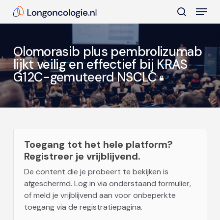
Skip
Menu
to
search
main
Close
content
Menu
Olomorasib plus pembrolizumab
lijkt veilig en effectief bij KRAS
G12C-gemuteerd NSCLC
Toegang tot het hele platform?
Registreer je vrijblijvend.
De content die je probeert te bekijken is
afgeschermd. Log in via onderstaand formulier,
of meld je vrijblijvend aan voor onbeperkte
toegang via de registratiepagina.