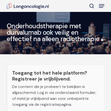
Skip
Menu
to
search
main
Close
content
Menu
Onderhoudstherapie met
durvalumab ook veilig en
effectief na alleen radiotherapie
Toegang tot het hele platform?
Registreer je vrijblijvend.
De content die je probeert te bekijken is
afgeschermd. Log in via onderstaand formulier,
of meld je vrijblijvend aan voor onbeperkte
toegang via de registratiepagina.