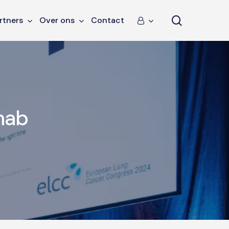
search
rtners
Over ons
Contact
mab