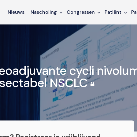
Nieuws
Nascholing
Congressen
Patiënt
Pa
eoadjuvante cycli nivolu
resectabel NSCLC