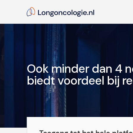
Skip
to
main
content
Hit enter to search or ESC to close
Ook minder dan 4 n
biedt voordeel bij 