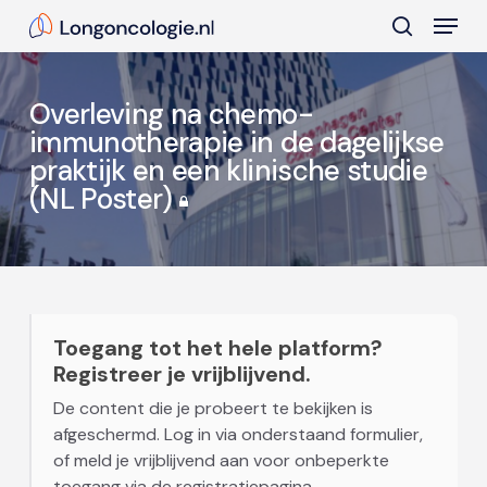
Skip
Menu
to
search
main
Close
content
Menu
Overleving na chemo-
immunotherapie in de dagelijkse
praktijk en een klinische studie
(NL Poster)
Toegang tot het hele platform?
Registreer je vrijblijvend.
De content die je probeert te bekijken is
afgeschermd. Log in via onderstaand formulier,
of meld je vrijblijvend aan voor onbeperkte
toegang via de registratiepagina.