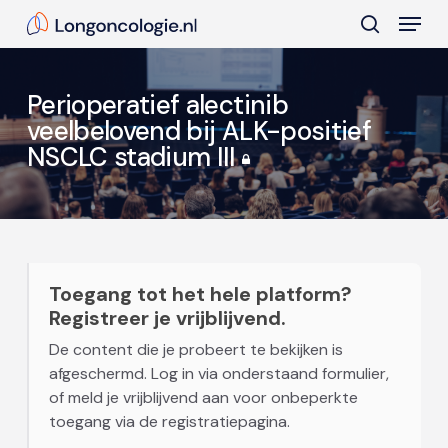
Skip
Menu
to
search
main
Close
content
Menu
Perioperatief alectinib
veelbelovend bij ALK-positief
NSCLC stadium III
Toegang tot het hele platform?
Registreer je vrijblijvend.
De content die je probeert te bekijken is
afgeschermd. Log in via onderstaand formulier,
of meld je vrijblijvend aan voor onbeperkte
toegang via de registratiepagina.