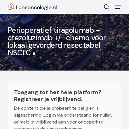
Skip
Menu
to
search
main
Close
content
Menu
Perioperatief tiragolumab +
atezoluzimab +/- chemo voor
lokaal gevorderd resectabel
NSCLC
Toegang tot het hele platform?
Registreer je vrijblijvend.
De content die je probeert te bekijken is
afgeschermd. Log in via onderstaand formulier,
of meld je vrijblijvend aan voor onbeperkte
toegang via de registratiepagina.