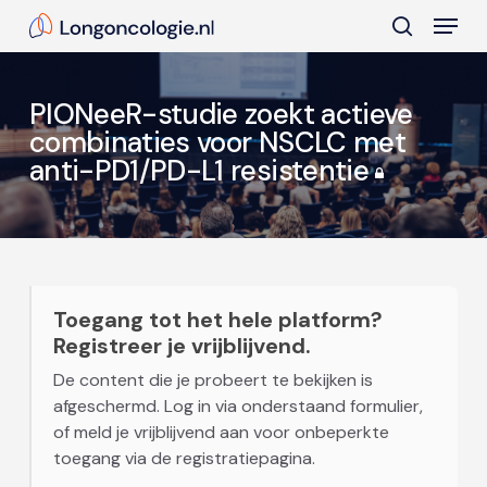
Skip
Menu
to
search
main
Close
content
Menu
PIONeeR-studie zoekt actieve
combinaties voor NSCLC met
anti-PD1/PD-L1 resistentie
Toegang tot het hele platform?
Registreer je vrijblijvend.
De content die je probeert te bekijken is
afgeschermd. Log in via onderstaand formulier,
of meld je vrijblijvend aan voor onbeperkte
toegang via de registratiepagina.