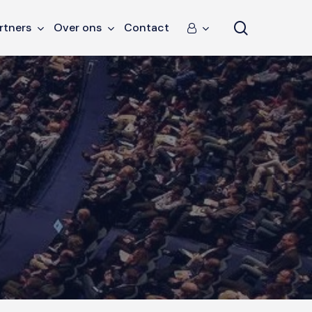
search
rtners
Over ons
Contact