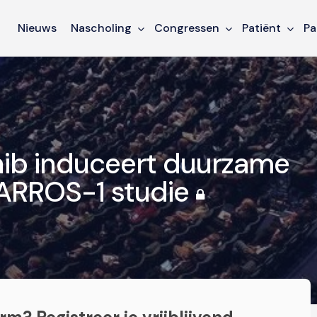
Nieuws
Nascholing
Congressen
Patiënt
Pa
nib induceert duurzame
ARROS-1 studie