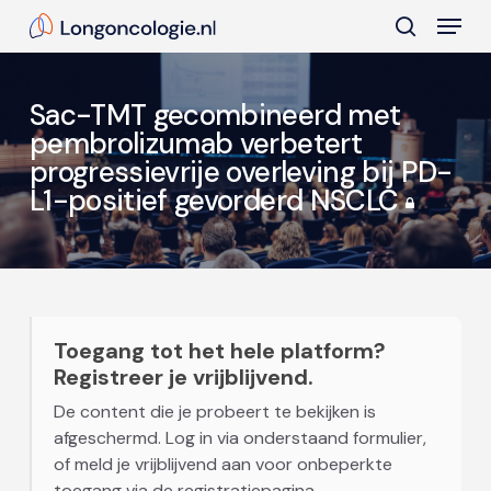
Skip
Menu
to
search
main
Close
content
Menu
Sac-TMT gecombineerd met
pembrolizumab verbetert
progressievrije overleving bij PD-
L1-positief gevorderd NSCLC
Toegang tot het hele platform?
Registreer je vrijblijvend.
De content die je probeert te bekijken is
afgeschermd. Log in via onderstaand formulier,
of meld je vrijblijvend aan voor onbeperkte
toegang via de registratiepagina.