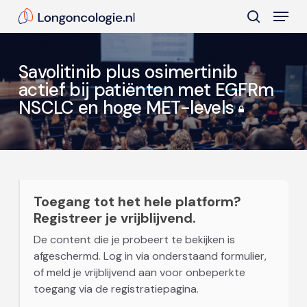
Skip
Menu
to
search
main
Close
content
Menu
Savolitinib plus osimertinib
actief bij patiënten met EGFRm
NSCLC en hoge MET-levels
Toegang tot het hele platform?
Registreer je vrijblijvend.
De content die je probeert te bekijken is
afgeschermd. Log in via onderstaand formulier,
of meld je vrijblijvend aan voor onbeperkte
toegang via de registratiepagina.