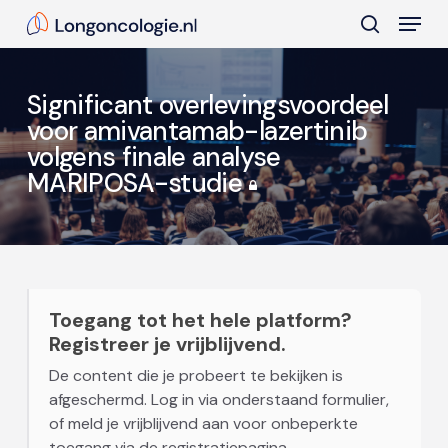
Skip
Menu
to
search
main
Close
content
Menu
Significant overlevingsvoordeel
voor amivantamab-lazertinib
volgens finale analyse
MARIPOSA-studie
Toegang tot het hele platform?
Registreer je vrijblijvend.
De content die je probeert te bekijken is
afgeschermd. Log in via onderstaand formulier,
of meld je vrijblijvend aan voor onbeperkte
toegang via de registratiepagina.