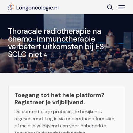
Skip
Menu
to
search
main
Close
content
Menu
Thoracale radiotherapie na
chemo-immunotherapie
verbetert uitkomsten bij ES-
SCLC niet
Toegang tot het hele platform?
Registreer je vrijblijvend.
De content die je probeert te bekijken is
afgeschermd. Log in via onderstaand formulier,
of meld je vrijblijvend aan voor onbeperkte
toegang via de registratiepagina.