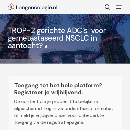
Skip
Menu
to
search
main
Close
content
Menu
TROP-2 gerichte ADC’s voor
gemetastaseerd NSCLC in
aantocht?
Toegang tot het hele platform?
Registreer je vrijblijvend.
De content die je probeert te bekijken is
afgeschermd. Log in via onderstaand formulier,
of meld je vrijblijvend aan voor onbeperkte
toegang via de registratiepagina.