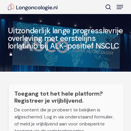
Skip
Menu
to
search
main
Close
content
Menu
Uitzonderlijk lange progressievrije
overleving met eerstelijns
lorlatinib bij ALK-positief NSCLC
Toegang tot het hele platform?
Registreer je vrijblijvend.
De content die je probeert te bekijken is
afgeschermd. Log in via onderstaand formulier,
of meld je vrijblijvend aan voor onbeperkte
toegang via de registratiepagina.