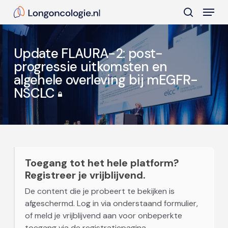
Skip
Menu
to
search
main
Close
content
Menu
Update FLAURA-2: post-
progressie uitkomsten en
algehele overleving bij mEGFR-
NSCLC
Toegang tot het hele platform?
Registreer je vrijblijvend.
De content die je probeert te bekijken is
afgeschermd. Log in via onderstaand formulier,
of meld je vrijblijvend aan voor onbeperkte
toegang via de registratiepagina.