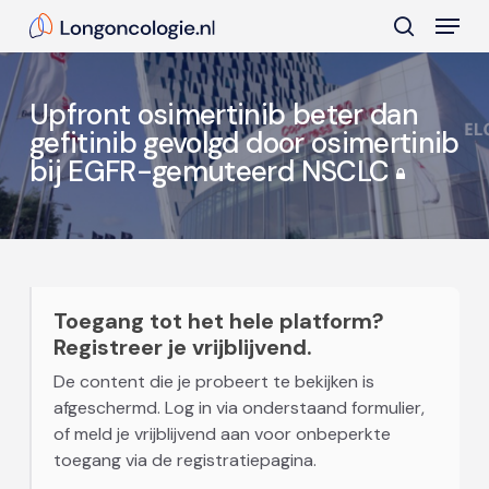
Skip
Menu
to
search
main
Close
content
Menu
Upfront osimertinib beter dan
gefitinib gevolgd door osimertinib
bij EGFR-gemuteerd NSCLC
Toegang tot het hele platform?
Registreer je vrijblijvend.
De content die je probeert te bekijken is
afgeschermd. Log in via onderstaand formulier,
of meld je vrijblijvend aan voor onbeperkte
toegang via de registratiepagina.