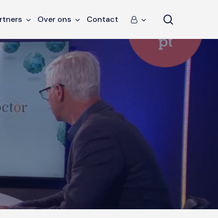
search
rtners
Over ons
Contact