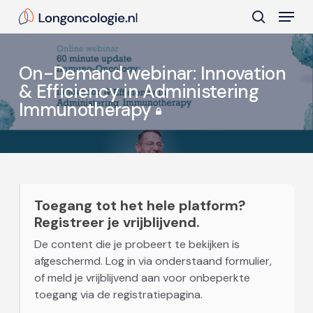
Skip
Menu
to
search
main
Close
content
Menu
On-Demand webinar: Innovation
& Efficiency in Administering
Immunotherapy
Toegang tot het hele platform?
Registreer je vrijblijvend.
De content die je probeert te bekijken is
afgeschermd. Log in via onderstaand formulier,
of meld je vrijblijvend aan voor onbeperkte
toegang via de registratiepagina.