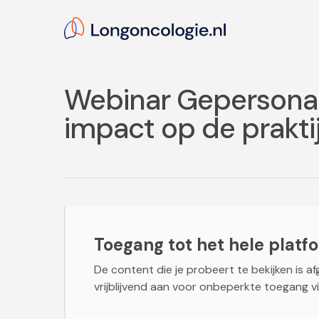
Skip
to
main
content
Webinar Gepersonal
impact op de prakti
Hit enter to search or ESC to close
Toegang tot het hele platfor
De content die je probeert te bekijken is a
vrijblijvend aan voor onbeperkte toegang vi