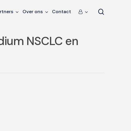
search
rtners
Over ons
Contact
adium NSCLC en