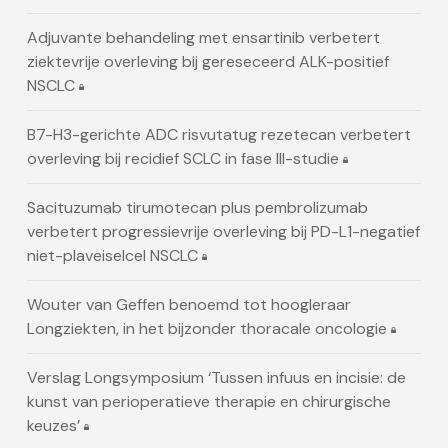
Adjuvante behandeling met ensartinib verbetert
ziektevrije overleving bij gereseceerd ALK-positief
NSCLC
B7-H3-gerichte ADC risvutatug rezetecan verbetert
overleving bij recidief SCLC in fase III-studie
Sacituzumab tirumotecan plus pembrolizumab
verbetert progressievrije overleving bij PD-L1-negatief
niet-plaveiselcel NSCLC
Wouter van Geffen benoemd tot hoogleraar
Longziekten, in het bijzonder thoracale oncologie
Verslag Longsymposium ‘Tussen infuus en incisie: de
kunst van perioperatieve therapie en chirurgische
keuzes’