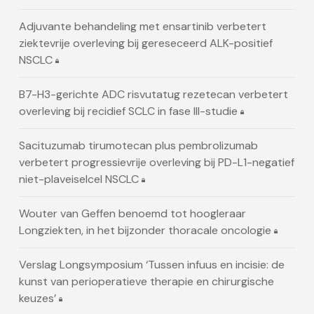
Adjuvante behandeling met ensartinib verbetert
ziektevrije overleving bij gereseceerd ALK-positief
NSCLC
B7-H3-gerichte ADC risvutatug rezetecan verbetert
overleving bij recidief SCLC in fase III-studie
Sacituzumab tirumotecan plus pembrolizumab
verbetert progressievrije overleving bij PD-L1-negatief
niet-plaveiselcel NSCLC
Wouter van Geffen benoemd tot hoogleraar
Longziekten, in het bijzonder thoracale oncologie
Verslag Longsymposium ‘Tussen infuus en incisie: de
kunst van perioperatieve therapie en chirurgische
keuzes’