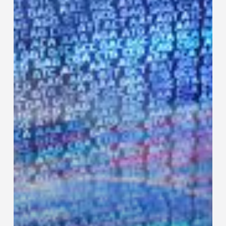
NGS
voor
detectie
EGFR
exon20-
insertiemutaties