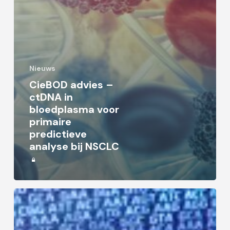
Nieuws
CieBOD advies –
ctDNA in
bloedplasma voor
primaire
predictieve
analyse bij NSCLC
Advies
cieBOD:
DNA-