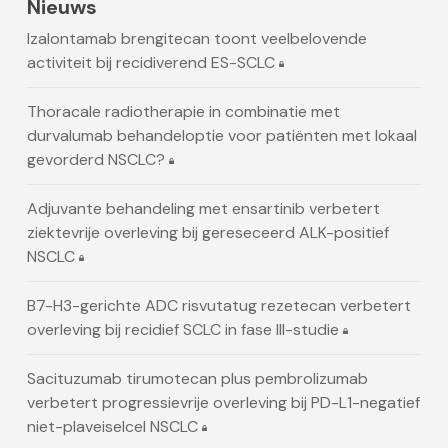
Nieuws
Izalontamab brengitecan toont veelbelovende
activiteit bij recidiverend ES-SCLC
Thoracale radiotherapie in combinatie met
durvalumab behandeloptie voor patiënten met lokaal
gevorderd NSCLC?
Adjuvante behandeling met ensartinib verbetert
ziektevrije overleving bij gereseceerd ALK-positief
NSCLC
B7-H3-gerichte ADC risvutatug rezetecan verbetert
overleving bij recidief SCLC in fase III-studie
Sacituzumab tirumotecan plus pembrolizumab
verbetert progressievrije overleving bij PD-L1-negatief
niet-plaveiselcel NSCLC