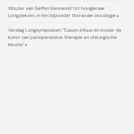
Wouter van Geffen benoemd tot hoogleraar
Longziekten, in het bijzonder thoracale oncologie
Verslag Longsymposium ‘Tussen infuus en incisie: de
kunst van perioperatieve therapie en chirurgische
keuzes’
SMARCA4-mutaties bij longcarcinoom die zich
presenteert als kanker van onbekende primaire
oorsprong
Alle nieuws
Artikelen
Lorlatinib blijft langdurig voordeel bieden bij nieuw
gediagnosticeerde patiënten met gevorderd ALK-
positief NSCLC