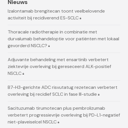
Nieuws
Izalontamab brengitecan toont veelbelovende
activiteit bij recidiverend ES-SCLC
Thoracale radiotherapie in combinatie met
durvalumab behandeloptie voor patiënten met lokaal
gevorderd NSCLC?
Adjuvante behandeling met ensartinib verbetert
ziektevrije overleving bij gereseceerd ALK-positief
NSCLC
B7-H3-gerichte ADC risvutatug rezetecan verbetert
overleving bij recidief SCLC in fase III-studie
Sacituzumab tirumotecan plus pembrolizumab
verbetert progressievrije overleving bij PD-L1-negatief
niet-plaveiselcel NSCLC