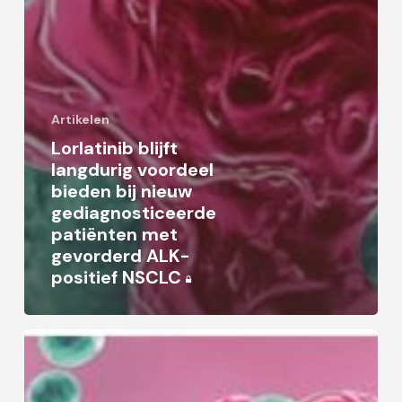
Artikelen
Lorlatinib blijft
langdurig voordeel
bieden bij nieuw
gediagnosticeerde
patiënten met
gevorderd ALK-
positief NSCLC
Samen
met
patiënt