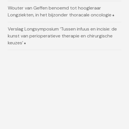
Wouter van Geffen benoemd tot hoogleraar
Longziekten, in het bijzonder thoracale oncologie
Verslag Longsymposium ‘Tussen infuus en incisie: de
kunst van perioperatieve therapie en chirurgische
keuzes’
SMARCA4-mutaties bij longcarcinoom die zich
presenteert als kanker van onbekende primaire
oorsprong
Alle nieuws
Artikelen
Lorlatinib blijft langdurig voordeel bieden bij nieuw
gediagnosticeerde patiënten met gevorderd ALK-
positief NSCLC