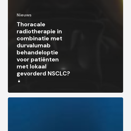
Nieuws
Thoracale
radiotherapie in
combinatie met
durvalumab
behandeloptie
voor patiënten
met lokaal
gevorderd NSCLC?
PD-
L1
in
het
bloed