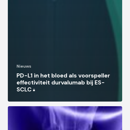
Nieuws
PD-L1 in het bloed als voorspeller
effectiviteit durvalumab bij ES-
SCLC
Durvalumab
in
combinatie