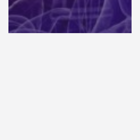
Nieuws
Durvalumab in combinatie met
SBRT vermindert ziekteprogressie
bij vroegstadium NSCLC
Herbeoordeling
Durvalumab