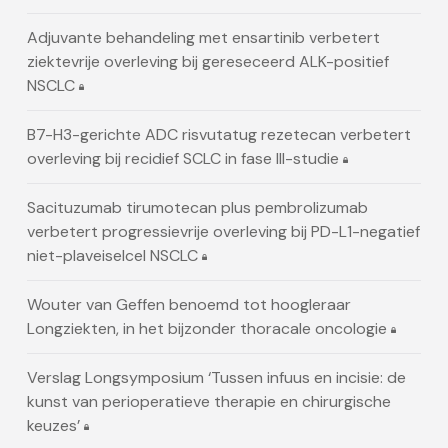
Adjuvante behandeling met ensartinib verbetert
ziektevrije overleving bij gereseceerd ALK-positief
NSCLC
B7-H3-gerichte ADC risvutatug rezetecan verbetert
overleving bij recidief SCLC in fase III-studie
Sacituzumab tirumotecan plus pembrolizumab
verbetert progressievrije overleving bij PD-L1-negatief
niet-plaveiselcel NSCLC
Wouter van Geffen benoemd tot hoogleraar
Longziekten, in het bijzonder thoracale oncologie
Verslag Longsymposium ‘Tussen infuus en incisie: de
kunst van perioperatieve therapie en chirurgische
keuzes’