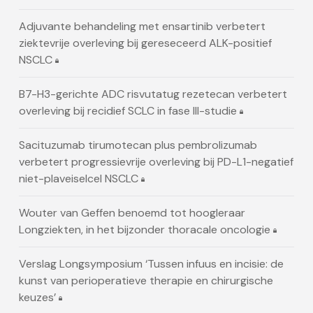
Adjuvante behandeling met ensartinib verbetert
ziektevrije overleving bij gereseceerd ALK-positief
NSCLC
B7-H3-gerichte ADC risvutatug rezetecan verbetert
overleving bij recidief SCLC in fase III-studie
Sacituzumab tirumotecan plus pembrolizumab
verbetert progressievrije overleving bij PD-L1-negatief
niet-plaveiselcel NSCLC
Wouter van Geffen benoemd tot hoogleraar
Longziekten, in het bijzonder thoracale oncologie
Verslag Longsymposium ‘Tussen infuus en incisie: de
kunst van perioperatieve therapie en chirurgische
keuzes’