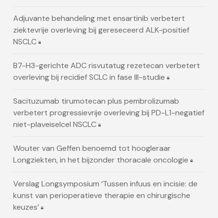
Adjuvante behandeling met ensartinib verbetert
ziektevrije overleving bij gereseceerd ALK-positief
NSCLC
B7-H3-gerichte ADC risvutatug rezetecan verbetert
overleving bij recidief SCLC in fase III-studie
Sacituzumab tirumotecan plus pembrolizumab
verbetert progressievrije overleving bij PD-L1-negatief
niet-plaveiselcel NSCLC
Wouter van Geffen benoemd tot hoogleraar
Longziekten, in het bijzonder thoracale oncologie
Verslag Longsymposium ‘Tussen infuus en incisie: de
kunst van perioperatieve therapie en chirurgische
keuzes’