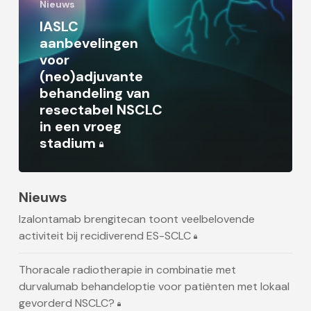
Nieuws
IASLC
aanbevelingen
voor
(neo)adjuvante
behandeling van
resectabel NSCLC
in een vroeg
stadium
Nieuws
Izalontamab brengitecan toont veelbelovende
activiteit bij recidiverend ES-SCLC
Thoracale radiotherapie in combinatie met
durvalumab behandeloptie voor patiënten met lokaal
gevorderd NSCLC?