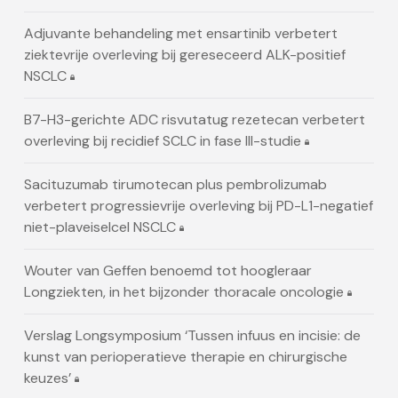
Adjuvante behandeling met ensartinib verbetert
ziektevrije overleving bij gereseceerd ALK-positief
NSCLC
B7-H3-gerichte ADC risvutatug rezetecan verbetert
overleving bij recidief SCLC in fase III-studie
Sacituzumab tirumotecan plus pembrolizumab
verbetert progressievrije overleving bij PD-L1-negatief
niet-plaveiselcel NSCLC
Wouter van Geffen benoemd tot hoogleraar
Longziekten, in het bijzonder thoracale oncologie
Verslag Longsymposium ‘Tussen infuus en incisie: de
kunst van perioperatieve therapie en chirurgische
keuzes’