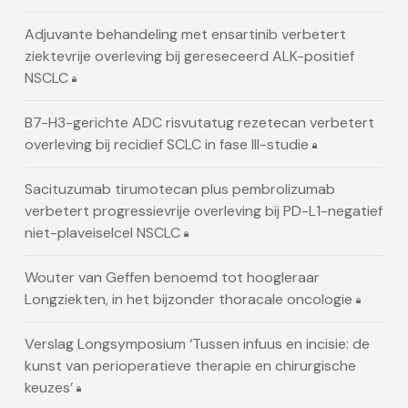
Adjuvante behandeling met ensartinib verbetert
ziektevrije overleving bij gereseceerd ALK-positief
NSCLC
B7-H3-gerichte ADC risvutatug rezetecan verbetert
overleving bij recidief SCLC in fase III-studie
Sacituzumab tirumotecan plus pembrolizumab
verbetert progressievrije overleving bij PD-L1-negatief
niet-plaveiselcel NSCLC
Wouter van Geffen benoemd tot hoogleraar
Longziekten, in het bijzonder thoracale oncologie
Verslag Longsymposium ‘Tussen infuus en incisie: de
kunst van perioperatieve therapie en chirurgische
keuzes’