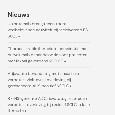
Nieuws
Izalontamab brengitecan toont
veelbelovende activiteit bij recidiverend ES-
SCLC
Thoracale radiotherapie in combinatie met
durvalumab behandeloptie voor patiënten
met lokaal gevorderd NSCLC?
Adjuvante behandeling met ensartinib
verbetert ziektevrije overleving bij
gereseceerd ALK-positief NSCLC
B7-H3-gerichte ADC risvutatug rezetecan
verbetert overleving bij recidief SCLC in fase
III-studie