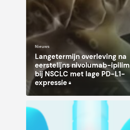
Nieuws
Langetermijn overleving na
eerstelijns nivolumab-ipil
bij NSCLC met lage PD-L1-
expressie
Rol
van
neoadjuvant
nivolumab