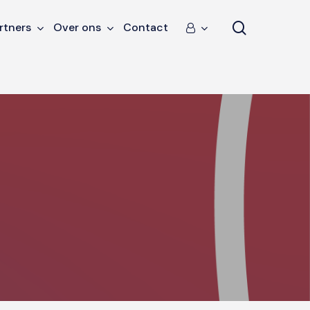
search
rtners
Over ons
Contact