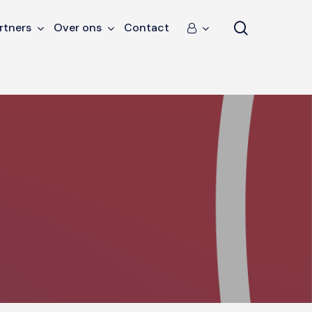
search
rtners
Over ons
Contact