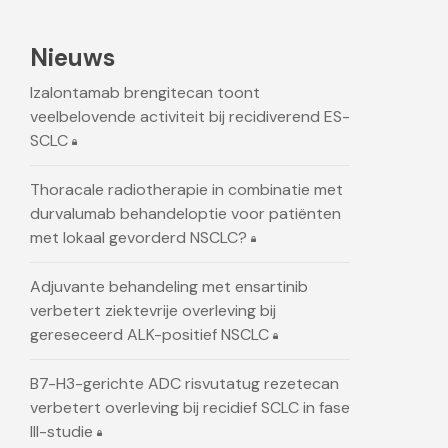
Nieuws
Izalontamab brengitecan toont
veelbelovende activiteit bij recidiverend ES-
SCLC
Thoracale radiotherapie in combinatie met
durvalumab behandeloptie voor patiënten
met lokaal gevorderd NSCLC?
Adjuvante behandeling met ensartinib
verbetert ziektevrije overleving bij
gereseceerd ALK-positief NSCLC
B7-H3-gerichte ADC risvutatug rezetecan
verbetert overleving bij recidief SCLC in fase
III-studie