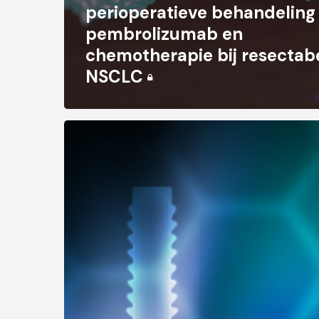
perioperatieve behandeling
pembrolizumab en
chemotherapie bij resectab
NSCLC
Rationele
keuzes
maken
voor
(chemo-)immuuntherapie
bij
NSCLC?