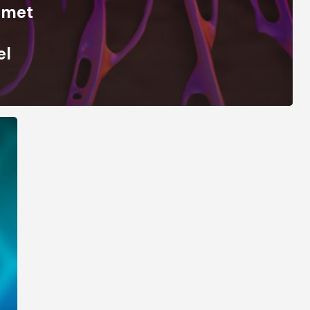
 met
el