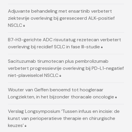
Adjuvante behandeling met ensartinib verbetert
ziektevrije overleving bij gereseceerd ALK-positief
NSCLC
B7-H3-gerichte ADC risvutatug rezetecan verbetert
overleving bij recidief SCLC in fase III-studie
Sacituzumab tirumotecan plus pembrolizumab
verbetert progressievrije overleving bij PD-L1-negatief
niet-plaveiselcel NSCLC
Wouter van Geffen benoemd tot hoogleraar
Longziekten, in het bijzonder thoracale oncologie
Verslag Longsymposium ‘Tussen infuus en incisie: de
kunst van perioperatieve therapie en chirurgische
keuzes’