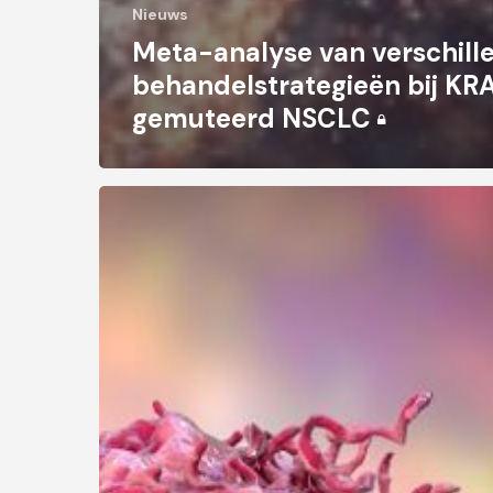
Nieuws
Meta-analyse van verschill
behandelstrategieën bij KR
gemuteerd NSCLC
Innovatieve
methoden
voor
KRAS-
remming
volop
in
ontwikkeling