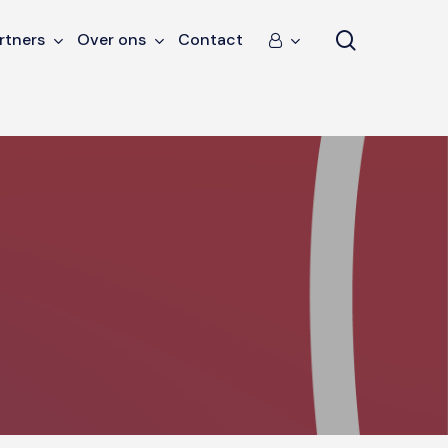
search
rtners
Over ons
Contact