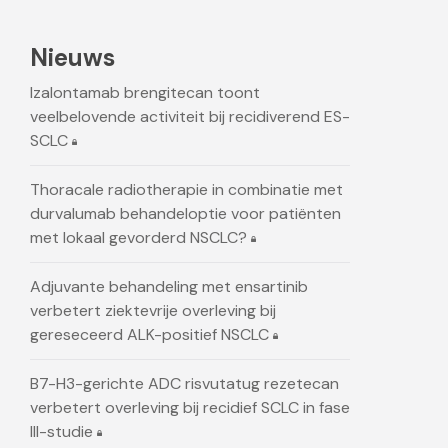
Nieuws
Izalontamab brengitecan toont
veelbelovende activiteit bij recidiverend ES-
SCLC
Thoracale radiotherapie in combinatie met
durvalumab behandeloptie voor patiënten
met lokaal gevorderd NSCLC?
Adjuvante behandeling met ensartinib
verbetert ziektevrije overleving bij
gereseceerd ALK-positief NSCLC
B7-H3-gerichte ADC risvutatug rezetecan
verbetert overleving bij recidief SCLC in fase
III-studie