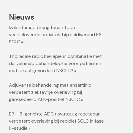
Nieuws
Izalontamab brengitecan toont
veelbelovende activiteit bij recidiverend ES-
SCLC
Thoracale radiotherapie in combinatie met
durvalumab behandeloptie voor patiënten
met lokaal gevorderd NSCLC?
Adjuvante behandeling met ensartinib
verbetert ziektevrije overleving bij
gereseceerd ALK-positief NSCLC
B7-H3-gerichte ADC risvutatug rezetecan
verbetert overleving bij recidief SCLC in fase
III-studie