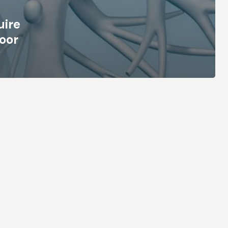
uire
oor