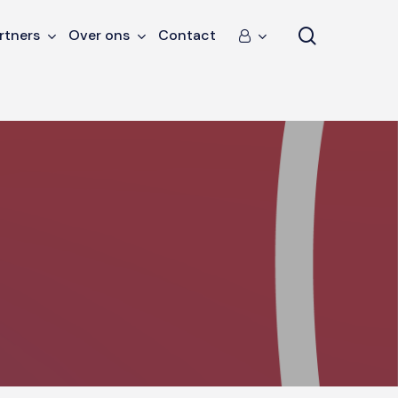
search
rtners
Over ons
Contact