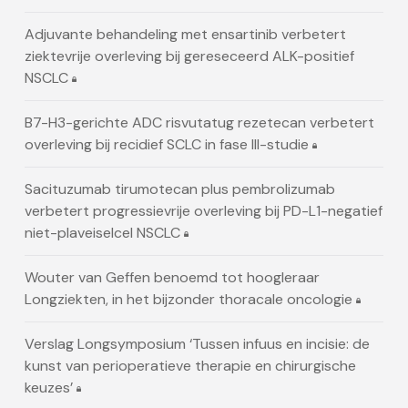
Adjuvante behandeling met ensartinib verbetert
ziektevrije overleving bij gereseceerd ALK-positief
NSCLC
B7-H3-gerichte ADC risvutatug rezetecan verbetert
overleving bij recidief SCLC in fase III-studie
Sacituzumab tirumotecan plus pembrolizumab
verbetert progressievrije overleving bij PD-L1-negatief
niet-plaveiselcel NSCLC
Wouter van Geffen benoemd tot hoogleraar
Longziekten, in het bijzonder thoracale oncologie
Verslag Longsymposium ‘Tussen infuus en incisie: de
kunst van perioperatieve therapie en chirurgische
keuzes’