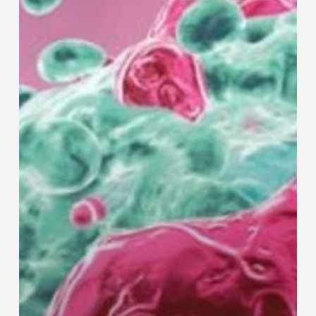
over
repotrectinib
voor
ROS1-
positief
NSCLC
en
NTRK-
positieve
solide
tumoren