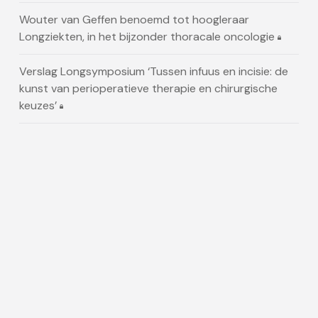
Wouter van Geffen benoemd tot hoogleraar
Longziekten, in het bijzonder thoracale oncologie
Verslag Longsymposium ‘Tussen infuus en incisie: de
kunst van perioperatieve therapie en chirurgische
keuzes’
SMARCA4-mutaties bij longcarcinoom die zich
presenteert als kanker van onbekende primaire
oorsprong
Alle nieuws
Artikelen
Lorlatinib blijft langdurig voordeel bieden bij nieuw
gediagnosticeerde patiënten met gevorderd ALK-
positief NSCLC