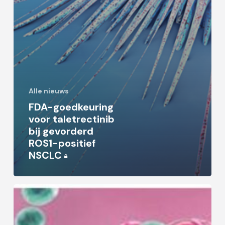
Alle nieuws
FDA-goedkeuring
voor taletrectinib
bij gevorderd
ROS1-positief
NSCLC
Positief
CHMP-
oordeel