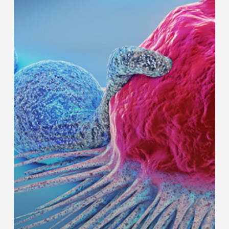
ROS1-
positief
NSCLC