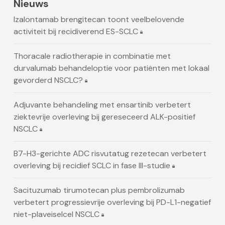
Nieuws
Izalontamab brengitecan toont veelbelovende
activiteit bij recidiverend ES-SCLC
Thoracale radiotherapie in combinatie met
durvalumab behandeloptie voor patiënten met lokaal
gevorderd NSCLC?
Adjuvante behandeling met ensartinib verbetert
ziektevrije overleving bij gereseceerd ALK-positief
NSCLC
B7-H3-gerichte ADC risvutatug rezetecan verbetert
overleving bij recidief SCLC in fase III-studie
Sacituzumab tirumotecan plus pembrolizumab
verbetert progressievrije overleving bij PD-L1-negatief
niet-plaveiselcel NSCLC