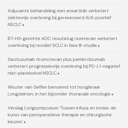
Adjuvante behandeling met ensartinib verbetert
ziektevrije overleving bij gereseceerd ALK-positief
NSCLC
B7-H3-gerichte ADC risvutatug rezetecan verbetert
overleving bij recidief SCLC in fase III-studie
Sacituzumab tirumotecan plus pembrolizumab
verbetert progressievrije overleving bij PD-L1-negatief
niet-plaveiselcel NSCLC
Wouter van Geffen benoemd tot hoogleraar
Longziekten, in het bijzonder thoracale oncologie
Verslag Longsymposium ‘Tussen infuus en incisie: de
kunst van perioperatieve therapie en chirurgische
keuzes’