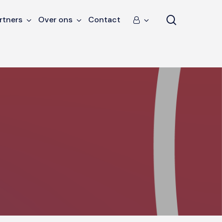
search
rtners
Over ons
Contact