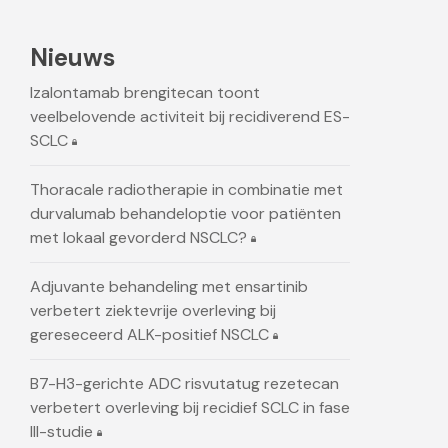
Nieuws
Izalontamab brengitecan toont
veelbelovende activiteit bij recidiverend ES-
SCLC
Thoracale radiotherapie in combinatie met
durvalumab behandeloptie voor patiënten
met lokaal gevorderd NSCLC?
Adjuvante behandeling met ensartinib
verbetert ziektevrije overleving bij
gereseceerd ALK-positief NSCLC
B7-H3-gerichte ADC risvutatug rezetecan
verbetert overleving bij recidief SCLC in fase
III-studie