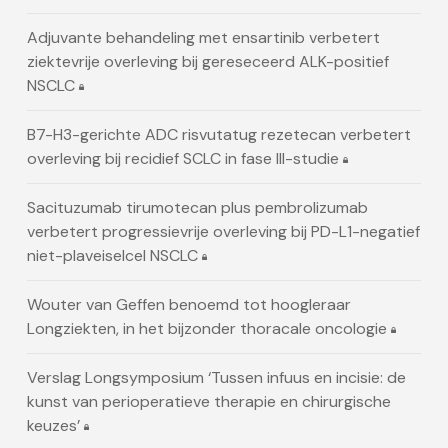
Adjuvante behandeling met ensartinib verbetert
ziektevrije overleving bij gereseceerd ALK-positief
NSCLC
B7-H3-gerichte ADC risvutatug rezetecan verbetert
overleving bij recidief SCLC in fase III-studie
Sacituzumab tirumotecan plus pembrolizumab
verbetert progressievrije overleving bij PD-L1-negatief
niet-plaveiselcel NSCLC
Wouter van Geffen benoemd tot hoogleraar
Longziekten, in het bijzonder thoracale oncologie
Verslag Longsymposium ‘Tussen infuus en incisie: de
kunst van perioperatieve therapie en chirurgische
keuzes’