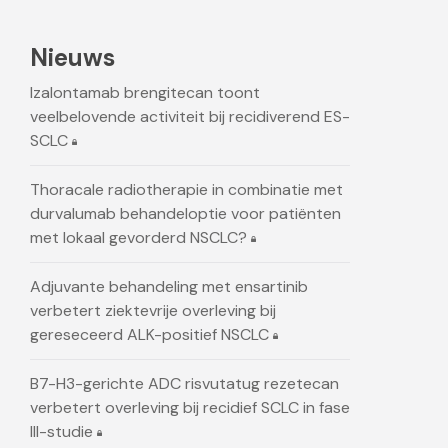
Nieuws
Izalontamab brengitecan toont
veelbelovende activiteit bij recidiverend ES-
SCLC
Thoracale radiotherapie in combinatie met
durvalumab behandeloptie voor patiënten
met lokaal gevorderd NSCLC?
Adjuvante behandeling met ensartinib
verbetert ziektevrije overleving bij
gereseceerd ALK-positief NSCLC
B7-H3-gerichte ADC risvutatug rezetecan
verbetert overleving bij recidief SCLC in fase
III-studie