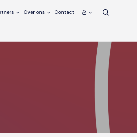
search
rtners
Over ons
Contact