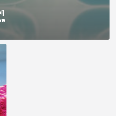
ij
ve