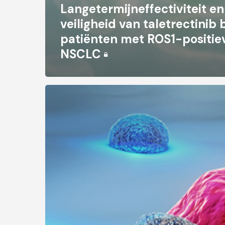
Langetermijneffectiviteit en
veiligheid van taletrectinib b
patiënten met ROS1-positie
NSCLC
FDA-
goedkeuring
voor
taletrectinib
bij
gevorderd
ROS1-
positief
NSCLC