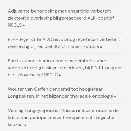
Adjuvante behandeling met ensartinib verbetert
ziektevrije overleving bij gereseceerd ALK-positief
NSCLC
B7-H3-gerichte ADC risvutatug rezetecan verbetert
overleving bij recidief SCLC in fase III-studie
Sacituzumab tirumotecan plus pembrolizumab
verbetert progressievrije overleving bij PD-L1-negatief
niet-plaveiselcel NSCLC
Wouter van Geffen benoemd tot hoogleraar
Longziekten, in het bijzonder thoracale oncologie
Verslag Longsymposium ‘Tussen infuus en incisie: de
kunst van perioperatieve therapie en chirurgische
keuzes’