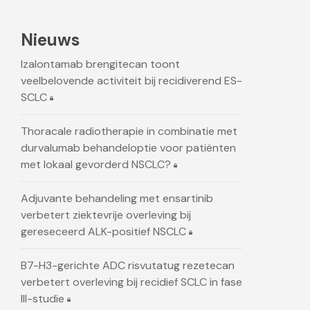
Nieuws
Izalontamab brengitecan toont
veelbelovende activiteit bij recidiverend ES-
SCLC
Thoracale radiotherapie in combinatie met
durvalumab behandeloptie voor patiënten
met lokaal gevorderd NSCLC?
Adjuvante behandeling met ensartinib
verbetert ziektevrije overleving bij
gereseceerd ALK-positief NSCLC
B7-H3-gerichte ADC risvutatug rezetecan
verbetert overleving bij recidief SCLC in fase
III-studie