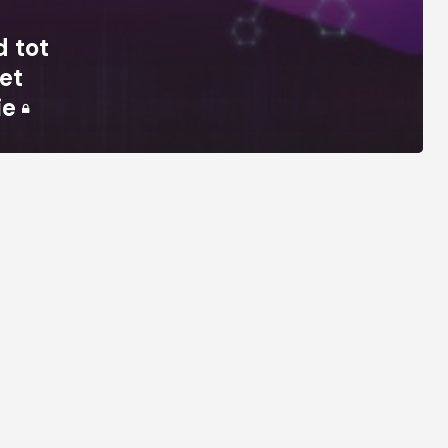
 tot
et
ie