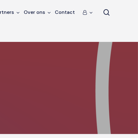
search
rtners
Over ons
Contact