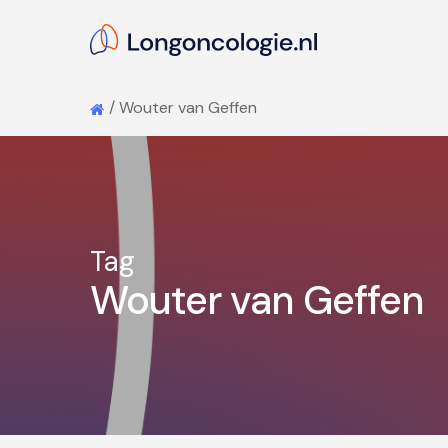
Skip
to
main
content
/
Wouter van Geffen
Hit enter to search or ESC to close
Tag
Wouter van Geffen