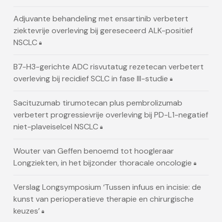
Adjuvante behandeling met ensartinib verbetert
ziektevrije overleving bij gereseceerd ALK-positief
NSCLC
B7-H3-gerichte ADC risvutatug rezetecan verbetert
overleving bij recidief SCLC in fase III-studie
Sacituzumab tirumotecan plus pembrolizumab
verbetert progressievrije overleving bij PD-L1-negatief
niet-plaveiselcel NSCLC
Wouter van Geffen benoemd tot hoogleraar
Longziekten, in het bijzonder thoracale oncologie
Verslag Longsymposium ‘Tussen infuus en incisie: de
kunst van perioperatieve therapie en chirurgische
keuzes’