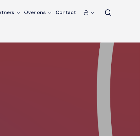
search
rtners
Over ons
Contact