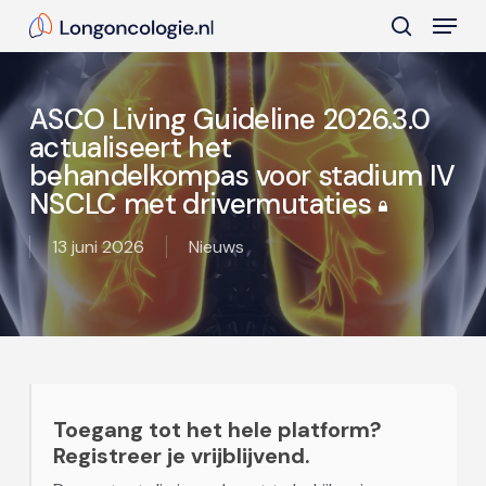
Skip
Menu
to
search
main
Close
content
Menu
ASCO Living Guideline 2026.3.0
actualiseert het
behandelkompas voor stadium IV
NSCLC met drivermutaties
13 juni 2026
Nieuws
Toegang tot het hele platform?
Registreer je vrijblijvend.