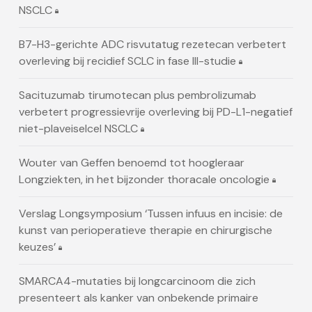
NSCLC
B7-H3-gerichte ADC risvutatug rezetecan verbetert
overleving bij recidief SCLC in fase III-studie
Sacituzumab tirumotecan plus pembrolizumab
verbetert progressievrije overleving bij PD-L1-negatief
niet-plaveiselcel NSCLC
Wouter van Geffen benoemd tot hoogleraar
Longziekten, in het bijzonder thoracale oncologie
Verslag Longsymposium ‘Tussen infuus en incisie: de
kunst van perioperatieve therapie en chirurgische
keuzes’
SMARCA4-mutaties bij longcarcinoom die zich
presenteert als kanker van onbekende primaire