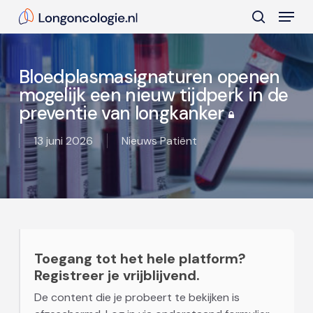
Skip
Menu
to
search
main
Close
content
Menu
Bloedplasmasignaturen openen
mogelijk een nieuw tijdperk in de
preventie van longkanker
13 juni 2026
Nieuws Patiënt
Toegang tot het hele platform?
Registreer je vrijblijvend.
De content die je probeert te bekijken is