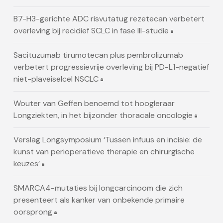
B7-H3-gerichte ADC risvutatug rezetecan verbetert
overleving bij recidief SCLC in fase III-studie
Sacituzumab tirumotecan plus pembrolizumab
verbetert progressievrije overleving bij PD-L1-negatief
niet-plaveiselcel NSCLC
Wouter van Geffen benoemd tot hoogleraar
Longziekten, in het bijzonder thoracale oncologie
Verslag Longsymposium ‘Tussen infuus en incisie: de
kunst van perioperatieve therapie en chirurgische
keuzes’
SMARCA4-mutaties bij longcarcinoom die zich
presenteert als kanker van onbekende primaire
oorsprong