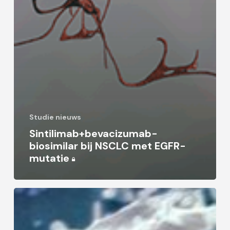
Studie nieuws
Sintilimab+bevacizumab-
biosimilar bij NSCLC met EGFR-
mutatie
3
jaars
resultaten