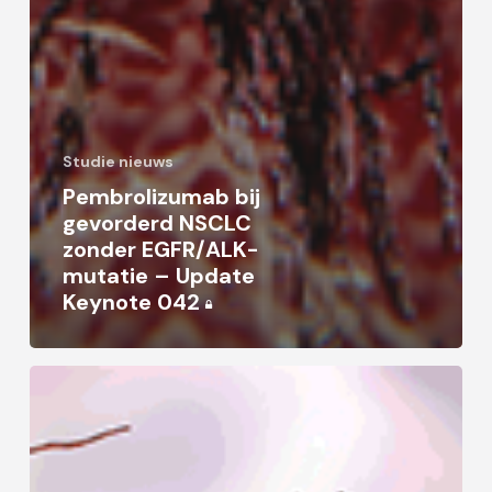
Studie nieuws
Pembrolizumab bij
gevorderd NSCLC
zonder EGFR/ALK-
mutatie – Update
Keynote 042
Sintilimab+bevacizumab-
biosimilar
bij
NSCLC
met