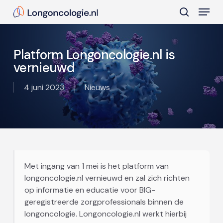
Skip
Menu
to
search
main
Close
content
Menu
Platform Longoncologie.nl is
vernieuwd
4 juni 2023
Nieuws
Met ingang van 1 mei is het platform van
longoncologie.nl vernieuwd en zal zich richten
op informatie en educatie voor BIG-
geregistreerde zorgprofessionals binnen de
longoncologie. Longoncologie.nl werkt hierbij