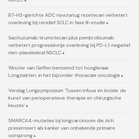
B7-H3-gerichte ADC risvutatug rezetecan verbetert
overleving bij recidief SCLC in fase III-studie
Sacituzumab tirumotecan plus pembrolizumab
verbetert progressievrije overleving bij PD-L1-negatief
niet-plaveiselcel NSCLC
Wouter van Geffen benoemd tot hoogleraar
Longziekten, in het bijzonder thoracale oncologie
Verslag Longsymposium ‘Tussen infuus en incisie: de
kunst van perioperatieve therapie en chirurgische
keuzes’
SMARCA4-mutaties bij longcarcinoom die zich
presenteert als kanker van onbekende primaire
oorsprong