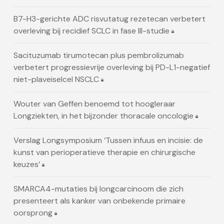
B7-H3-gerichte ADC risvutatug rezetecan verbetert
overleving bij recidief SCLC in fase III-studie
Sacituzumab tirumotecan plus pembrolizumab
verbetert progressievrije overleving bij PD-L1-negatief
niet-plaveiselcel NSCLC
Wouter van Geffen benoemd tot hoogleraar
Longziekten, in het bijzonder thoracale oncologie
Verslag Longsymposium ‘Tussen infuus en incisie: de
kunst van perioperatieve therapie en chirurgische
keuzes’
SMARCA4-mutaties bij longcarcinoom die zich
presenteert als kanker van onbekende primaire
oorsprong