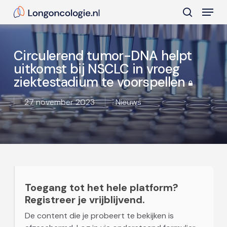
Skip
Menu
to
search
main
Close
content
Menu
Circulerend tumor-DNA helpt
uitkomst bij NSCLC in vroeg
ziektestadium te voorspellen
27 november 2023
Nieuws
Toegang tot het hele platform?
Registreer je vrijblijvend.
De content die je probeert te bekijken is